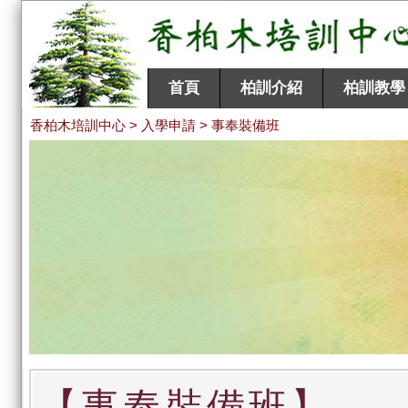
首頁
柏訓介紹
柏訓教學
香柏木培訓中心 > 入學申請 > 事奉裝備班
【事奉裝備班】